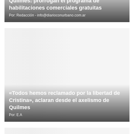
Quilmes: prorrogan el programa de
habilitaciones comerciales gratuitas
Por:
Redacción - info@diarioconurbano.com.ar
«Todos hemos reclamado por la libertad de
Cristina», aclaran desde el axelismo de
Quilmes
Por:
E.A