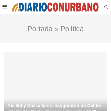
Portada
»
Política
Kicillof y Cascallares inauguraron un Centro