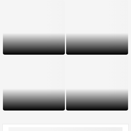
Feroz asalto en Merlo: entraron a
Insólito: desvalijó un salón de
robar a una carnicería, los
fiestas, cenó en el lugar y se robó
empleados se resistieron y
10 kilos de pizza
balearon a uno
Bassano contra Milei por el
«Un pueblo cansado de promesas
endeudamiento: «Es una persona
y de dirigentes que se dan la
perversa que quiere ocultar la
buena vida»: el duro mensaje de
situación»
la Iglesia en San Cayetano