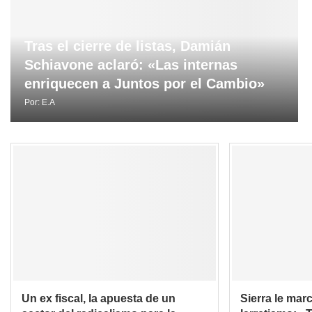
Tras el cierre de listas, Damián
Schiavone aclaró: «Las internas
enriquecen a Juntos por el Cambio»
Por:
E.A
Un ex fiscal, la apuesta de un
Sierra le mar