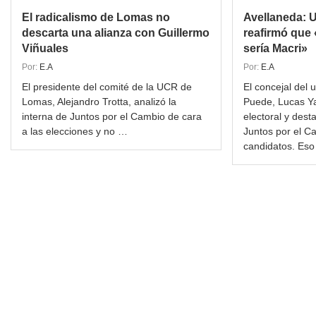
El radicalismo de Lomas no
Avellaneda: 
descarta una alianza con Guillermo
reafirmó que 
Viñuales
sería Macri»
Por:
E.A
Por:
E.A
El presidente del comité de la UCR de
El concejal del 
Lomas, Alejandro Trotta, analizó la
Puede, Lucas Ya
interna de Juntos por el Cambio de cara
electoral y dest
a las elecciones y no …
Juntos por el C
candidatos. Es