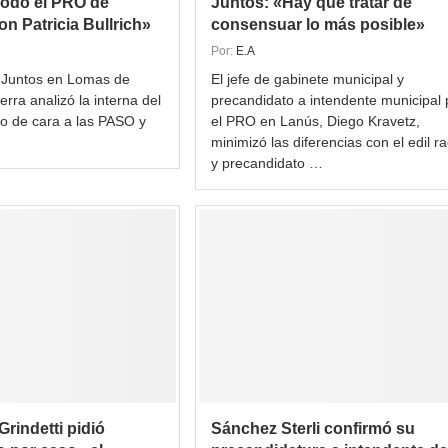
Todo el PRO de
Juntos: «Hay que tratar de
n Patricia Bullrich»
consensuar lo más posible»
Por:
E.A
 Juntos en Lomas de
El jefe de gabinete municipal y
erra analizó la interna del
precandidato a intendente municipal 
to de cara a las PASO y
el PRO en Lanús, Diego Kravetz,
minimizó las diferencias con el edil ra
y precandidato …
Grindetti pidió
Sánchez Sterli confirmó su