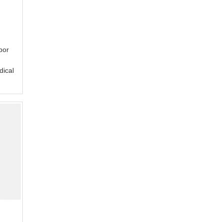
por
dical