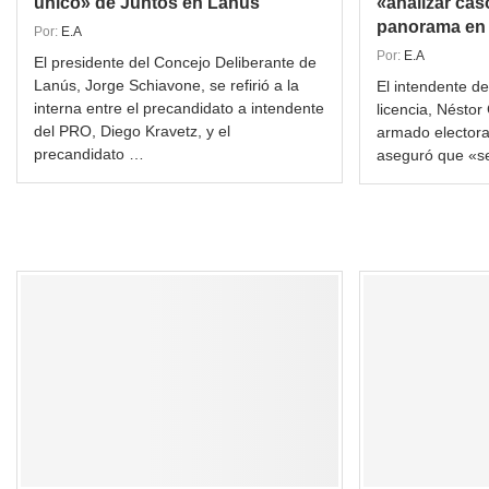
único» de Juntos en Lanús
«analizar cas
panorama en l
Por:
E.A
Por:
E.A
El presidente del Concejo Deliberante de
Lanús, Jorge Schiavone, se refirió a la
El intendente d
interna entre el precandidato a intendente
licencia, Néstor G
del PRO, Diego Kravetz, y el
armado elector
precandidato …
aseguró que «se