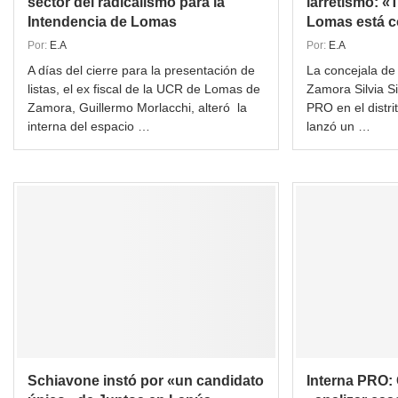
sector del radicalismo para la
larretismo: «
Intendencia de Lomas
Lomas está co
Por:
E.A
Por:
E.A
A días del cierre para la presentación de
La concejala de
listas, el ex fiscal de la UCR de Lomas de
Zamora Silvia Si
Zamora, Guillermo Morlacchi, alteró la
PRO en el distri
interna del espacio …
lanzó un …
Schiavone instó por «un candidato
Interna PRO: 