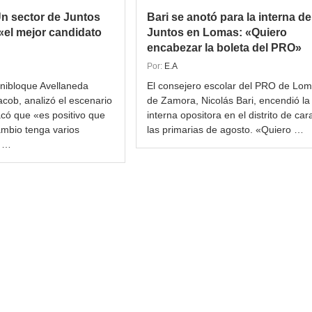
Un sector de Juntos
Bari se anotó para la interna de
«el mejor candidato
Juntos en Lomas: «Quiero
encabezar la boleta del PRO»
Por:
E.A
unibloque Avellaneda
El consejero escolar del PRO de Lo
cob, analizó el escenario
de Zamora, Nicolás Bari, encendió la
acó que «es positivo que
interna opositora en el distrito de car
ambio tenga varios
las primarias de agosto. «Quiero …
o …