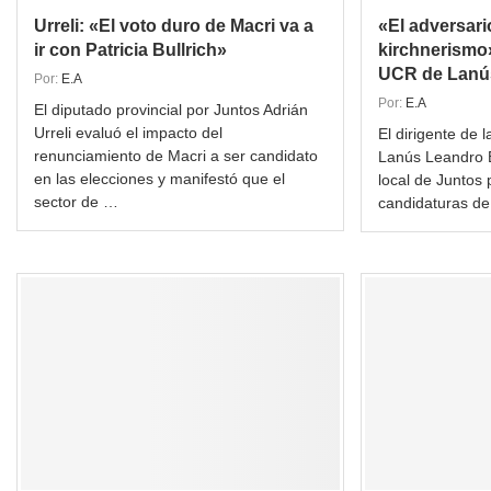
Urreli: «El voto duro de Macri va a
«El adversari
ir con Patricia Bullrich»
kirchnerismo
UCR de Lanú
Por:
E.A
Por:
E.A
El diputado provincial por Juntos Adrián
Urreli evaluó el impacto del
El dirigente de 
renunciamiento de Macri a ser candidato
Lanús Leandro B
en las elecciones y manifestó que el
local de Juntos 
sector de …
candidaturas de