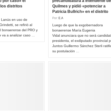
o por caso» el
precandidatura a intendente de
os distritos
Quilmes y pidió «potenciar a
Patricia Bullrich» en el distrito
Por:
E.A
e Lanús en uso de
rindetti, se refirió al
Luego de que la exgobernadora
al bonaerense del PRO y
bonaerense María Eugenia
 va a analizar caso …
Vidal anunciara que no será candidat
presidenta, el exdiputado provincial p
Juntos Guillermo Sánchez Sterli ratifi
su postulación …