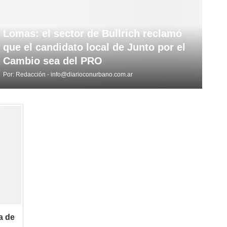
Lomas: el sector de Bullrich reclamó
que el candidato local de Junto por el
Cambio sea del PRO
Por:
Redacción - info@diarioconurbano.com.ar
a de