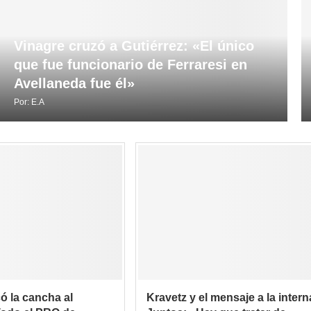
Vinagre cruzó a Gutiérrez: «El único
que fue funcionario de Ferraresi en
Avellaneda fue él»
Por:
E.A
có la cancha al
Kravetz y el mensaje a la intern