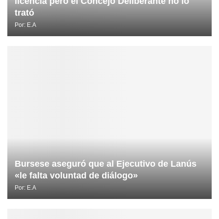
licencia pero el Concejo Deliberante no lo
trató
Por:
E.A
Bursese aseguró que al Ejecutivo de Lanús
«le falta voluntad de diálogo»
Por:
E.A