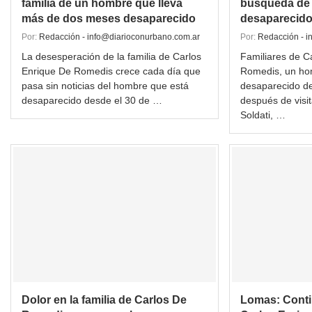
familia de un hombre que lleva
búsqueda de
más de dos meses desaparecido
desaparecido
Por:
Redacción - info@diarioconurbano.com.ar
Por:
Redacción - i
La desesperación de la familia de Carlos
Familiares de C
Enrique De Romedis crece cada día que
Romedis, un ho
pasa sin noticias del hombre que está
desaparecido de
desaparecido desde el 30 de …
después de visit
Soldati, …
Dolor en la familia de Carlos De
Lomas: Conti