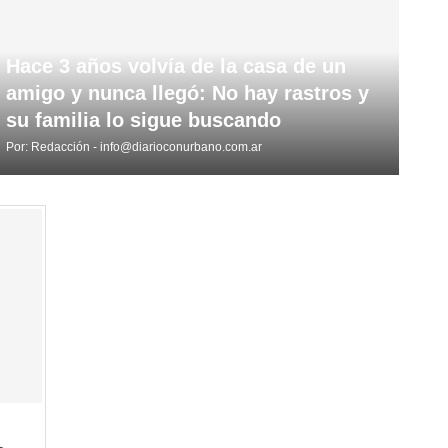
Hace 3 años volvía de la casa de un
amigo y nunca llegó: No hay rastros y
su familia lo sigue buscando
Por:
Redacción - info@diarioconurbano.com.ar