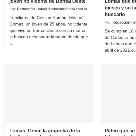
joven no vidente de Bernal Oeste
Lomas que de
meses y su fa
Por:
Redacción - info@diarioconurbano.com.ar
buscarlo
Familiares de Cristian Ramón “Mocho”
Por:
Redacción - i
Gómez, un joven de 25 años, no vidente,
que vive en Bernal Oeste con su mamá,
Se cumplen 18 m
lo buscan desesperadamente desde que
de Carlos Enriq
…
de Lomas que e
abril de 2021 c
Lomas: Crece la angustia de la
Piden que se 