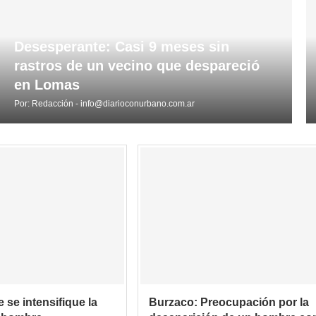
Desesperante: Casi 9 meses sin
rastros de un vecino que despareció
en Lomas
Por:
Redacción - info@diarioconurbano.com.ar
se intensifique la
Burzaco: Preocupación por la