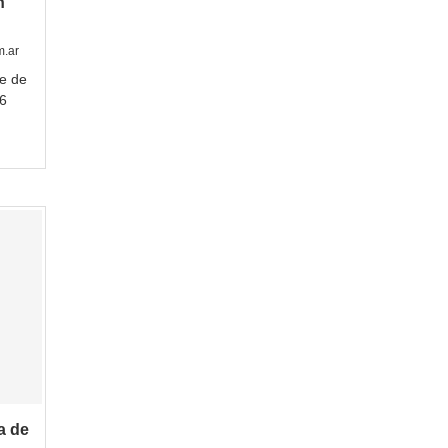
n
m.ar
ue de
16
a de