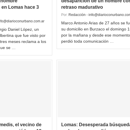
 hombre
desaparición de un hombre co
 en Lomas hace 3
retraso madurativo
Por:
Redacción - info@diarioconurbano.co
nfo@diarioconurbano.com.ar
Marco Antonio Arias de 27 años se f
su domicilio en Burzaco el domingo 
rgio Daniel López, un
por la mañana y desde ese momento
lbertina que fue visto por
perdió toda comunicación …
 tres meses reclama a los
que se …
medis, el vecino de
Lomas: Desesperada búsqued