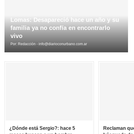
Lomas: Desapareció hace un año y su
familia ya no confía en encontrarlo
vivo
Por:
Redacción - info@diarioconurbano.com.ar
¿Dónde está Sergio?: hace 5
Reclaman que 