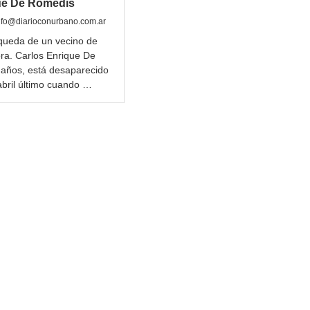
ue De Romedis
nfo@diarioconurbano.com.ar
queda de un vecino de
a. Carlos Enrique De
años, está desaparecido
abril último cuando …