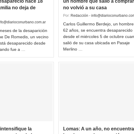
sapareció hace 18
un hombre que salió a comprar
milia no deja de
no volvió a su casa
Por:
Redacción - info@diarioconurbano.co
nfo@diarioconurbano.com.ar
Carlos Guillermo Berdejo, un hombre
62 años, se encuentra desaparecido
eses de la desaparición
desde el miércoles 5 de octubre cua
ue De Romedis, un vecino
salió de su casa ubicada en Pasaje
stá desaparecido desde
Merlino …
uando fue a …
intensifique la
Lomas: A un año, no encuentra