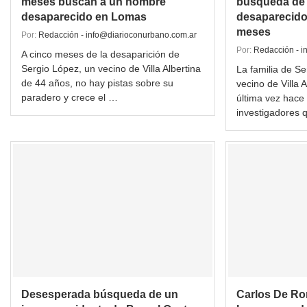
meses buscan a un hombre
búsqueda de
desaparecido en Lomas
desaparecido
meses
Por:
Redacción - info@diarioconurbano.com.ar
Por:
Redacción - i
A cinco meses de la desaparición de
Sergio López, un vecino de Villa Albertina
La familia de Se
de 44 años, no hay pistas sobre su
vecino de Villa A
paradero y crece el …
última vez hace
investigadores 
Desesperada búsqueda de un
Carlos De Ro