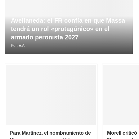
Avellaneda: el FR confía en que Massa
tendrá un rol «protagónico» en el
armado peronista 2027
Por:
E.A
Para Martínez, el nombramiento de
Morell critic