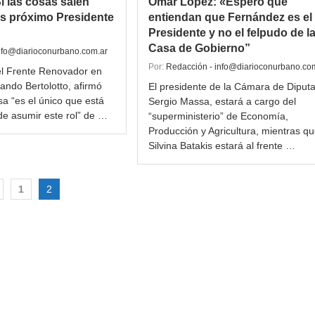
Si las cosas salen
Omar López: «Esperó que
es próximo Presidente
entiendan que Fernández es el
Presidente y no el felpudo de l
Casa de Gobierno”
nfo@diarioconurbano.com.ar
Por:
Redacción - info@diarioconurbano.co
 el Frente Renovador en
ando Bertolotto, afirmó
El presidente de la Cámara de Diput
a “es el único que está
Sergio Massa, estará a cargo del
de asumir este rol” de …
“superministerio” de Economía,
Producción y Agricultura, mientras q
Silvina Batakis estará al frente …
1
2