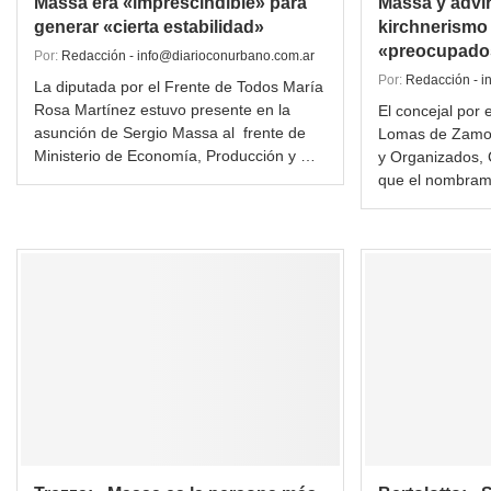
Massa era «imprescindible» para
Massa y advir
generar «cierta estabilidad»
kirchnerismo
«preocupado
Por:
Redacción - info@diarioconurbano.com.ar
Por:
Redacción - i
La diputada por el Frente de Todos María
Rosa Martínez estuvo presente en la
El concejal por 
asunción de Sergio Massa al frente de
Lomas de Zamor
Ministerio de Economía, Producción y …
y Organizados, 
que el nombram