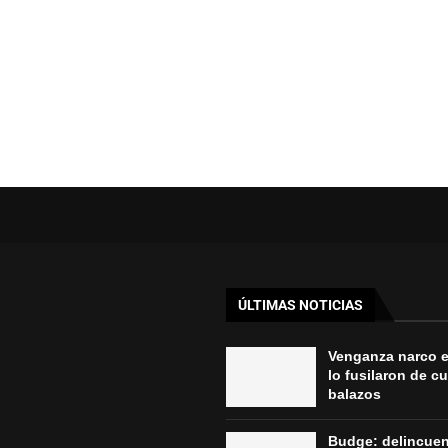
ÚLTIMAS NOTICIAS
Venganza narco 
lo fusilaron de c
balazos
Budge: delincue