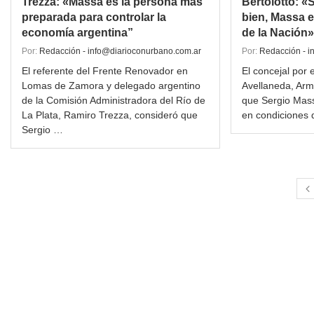
Trezza: «Massa es la persona más
Bertolotto: «
preparada para controlar la
bien, Massa 
economía argentina”
de la Nación»
Por:
Redacción - info@diarioconurbano.com.ar
Por:
Redacción - i
El referente del Frente Renovador en
El concejal por
Lomas de Zamora y delegado argentino
Avellaneda, Arm
de la Comisión Administradora del Río de
que Sergio Mass
La Plata, Ramiro Trezza, consideró que
en condiciones 
Sergio …