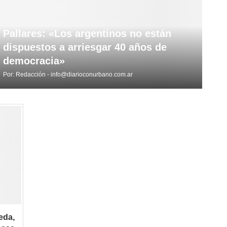
Pallares: «Los argentinos no están
dispuestos a arriesgar 40 años de
democracia»
Por:
Redacción - info@diarioconurbano.com.ar
eda,