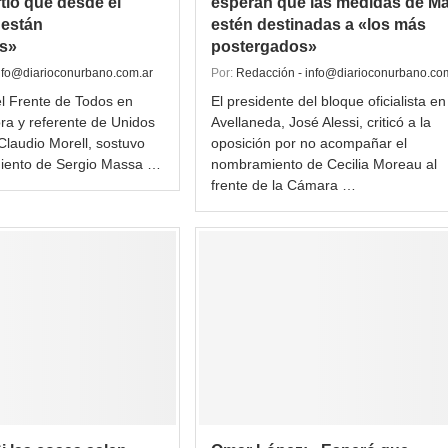
tió que desde el
esperan que las medidas de M
 están
estén destinadas a «los más
s»
postergados»
nfo@diarioconurbano.com.ar
Por:
Redacción - info@diarioconurbano.co
el Frente de Todos en
El presidente del bloque oficialista en
a y referente de Unidos
Avellaneda, José Alessi, criticó a la
Claudio Morell, sostuvo
oposición por no acompañar el
iento de Sergio Massa …
nombramiento de Cecilia Moreau al
frente de la Cámara …