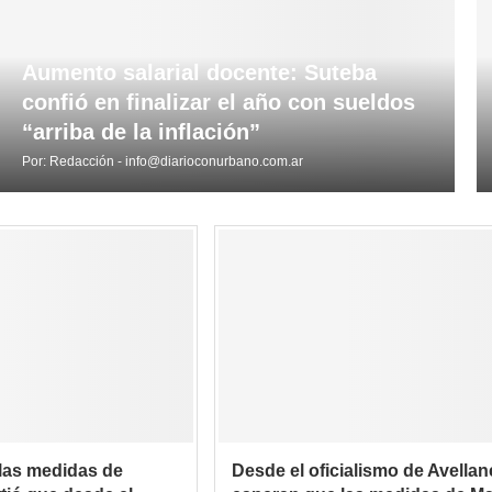
Aumento salarial docente: Suteba
confió en finalizar el año con sueldos
“arriba de la inflación”
Por:
Redacción - info@diarioconurbano.com.ar
ó las medidas de
Desde el oficialismo de Avellan