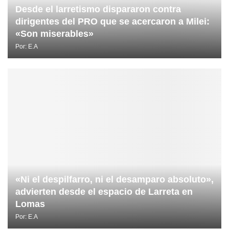
Desde el larretismo dispararon contra
dirigentes del PRO que se acercaron a Milei:
«Son miserables»
Por:
E.A
«Ni el despilfarro, ni el desamparo absoluto»,
advierten desde el espacio de Larreta en
Lomas
Por:
E.A