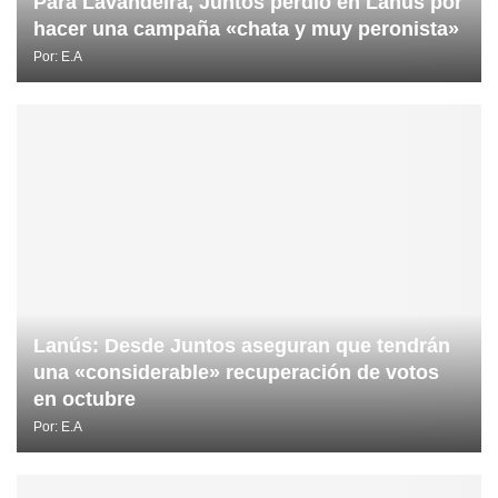
Para Lavandeira, Juntos perdió en Lanús por
hacer una campaña «chata y muy peronista»
Por:
E.A
Lanús: Desde Juntos aseguran que tendrán
una «considerable» recuperación de votos
en octubre
Por:
E.A