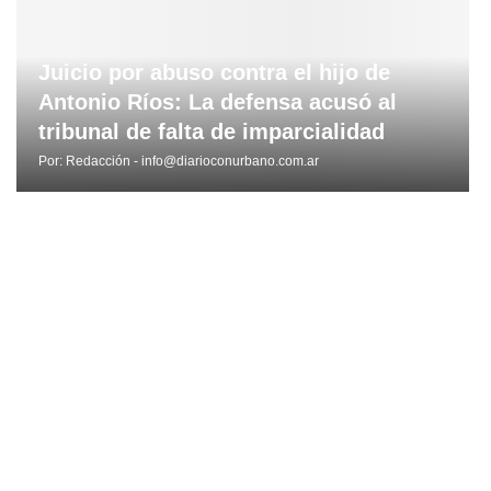
Juicio por abuso contra el hijo de
Antonio Ríos: La defensa acusó al
tribunal de falta de imparcialidad
Por:
Redacción - info@diarioconurbano.com.ar