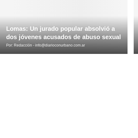
Lomas: Un jurado popular absolvió a
dos jóvenes acusados de abuso sexual
Por:
Redacción - info@diarioconurbano.com.ar