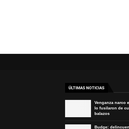
ÚLTIMAS NOTICIAS
Venganza narco 
lo fusilaron de c
balazos
Budge: delincue