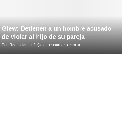
Glew: Detienen a un hombre acusado
de violar al hijo de su pareja
Por:
Redacción - info@diarioconurbano.com.ar