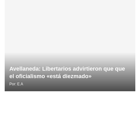
Avellaneda: Libertarios advirtieron que que
el oficialismo «está diezmado»
Por:
E.A