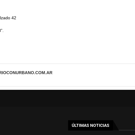
alzado 42
”.
ARIOCONURBANO.COM.AR
ÚLTIMAS NOTICIAS