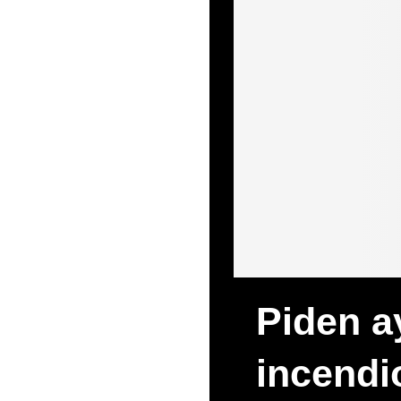
Piden a
incendi