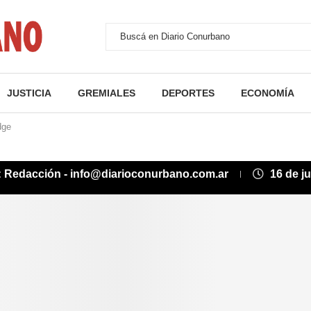
JUSTICIA
GREMIALES
DEPORTES
ECONOMÍA
dge
:
Redacción - info@diarioconurbano.com.ar
16 de j