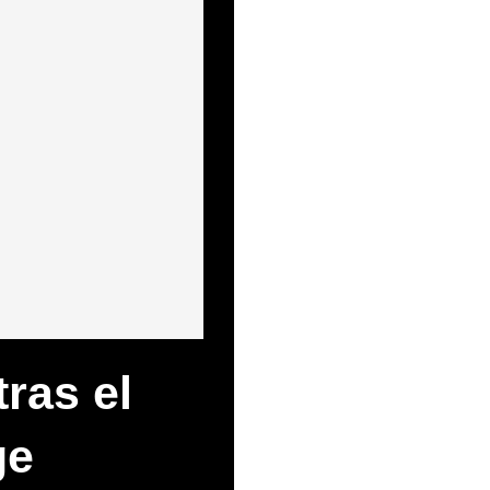
ras el
ge