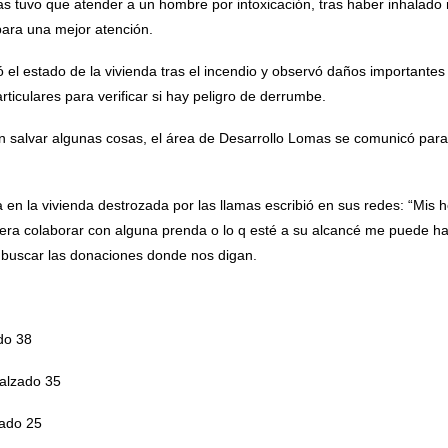
 tuvo que atender a un hombre por intoxicación, tras haber inhalado
para una mejor atención.
có el estado de la vivienda tras el incendio y observó daños importantes 
ticulares para verificar si hay peligro de derrumbe.
n salvar algunas cosas, el área de Desarrollo Lomas se comunicó para a
vía en la vivienda destrozada por las llamas escribió en sus redes: “Mi
uiera colaborar con alguna prenda o lo q esté a su alcancé me puede ha
buscar las donaciones donde nos digan.
do 38
calzado 35
zado 25