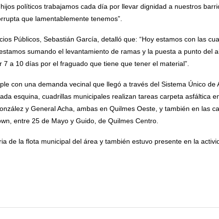
 hijos políticos trabajamos cada día por llevar dignidad a nuestros barri
 corrupta que lamentablemente tenemos”.
vicios Públicos, Sebastián García, detalló que: “Hoy estamos con las cu
estamos sumando el levantamiento de ramas y la puesta a punto del a
r 7 a 10 días por el fraguado que tiene que tener el material”.
le con una demanda vecinal que llegó a través del Sistema Único de A
ada esquina, cuadrillas municipales realizan tareas carpeta asfáltica e
onzález y General Acha, ambas en Quilmes Oeste, y también en las ca
rown, entre 25 de Mayo y Guido, de Quilmes Centro.
ia de la flota municipal del área y también estuvo presente en la activ