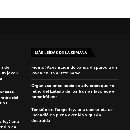
MÁS LEÍDAS DE LA SEMANA
on de
Fiorito: Asesinaron de varios disparos a un
 un joven
joven en un ajuste narco
co
Organizaciones sociales advierten que «el
retiro del Estado de los barrios favorece el
ociales
narcotráfico»
retiro del
rios
Tensión en Temperley: una camioneta se
incendió en plena avenida y quedó
destruida
rley: una
endió en