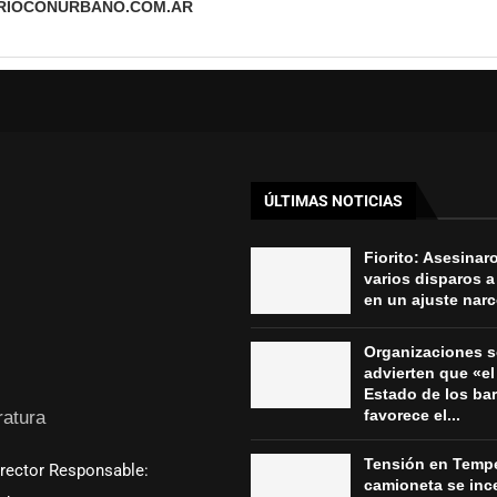
ARIOCONURBANO.COM.AR
ÚLTIMAS NOTICIAS
Fiorito: Asesinar
varios disparos a
en un ajuste nar
Organizaciones s
advierten que «el 
Estado de los bar
favorece el...
ratura
Tensión en Tempe
irector Responsable:
camioneta se inc