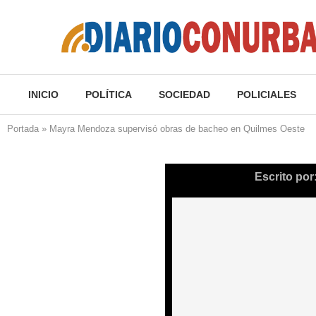
INICIO
POLÍTICA
SOCIEDAD
POLICIALES
Portada
»
Mayra Mendoza supervisó obras de bacheo en Quilmes Oeste
Escrito por