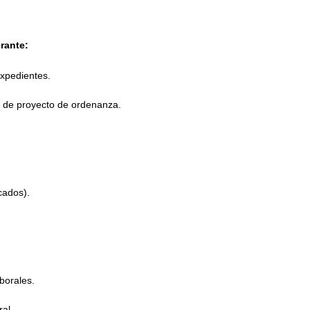
rante:
xpedientes.
 de proyecto de ordenanza.
cados).
borales.
al.