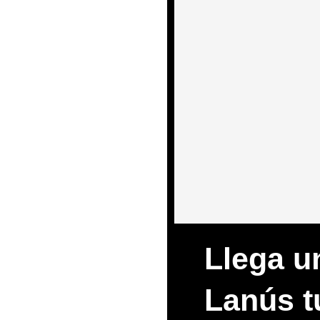
Llega u
Lanús t