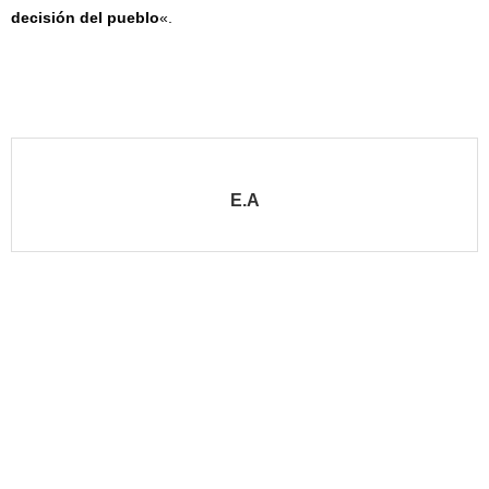
decisión del pueblo
«.
E.A