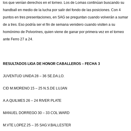
los que venían derechos en el torneo. Los de Lomas continúan buscando su
handball en medio de la lucha por salir del fondo de las posiciones. Con 4
puntos en tres presentaciones, en SAG se preguntan cuando volverán a sumar
de a tres. Eso podría ser el fin de semana venidero cuando visiten a su
homónimo de Polvorines, quien viene de ganar por primera vez en el torneo
ante Ferro 27 a 24.
RESULTADOS LIGA DE HONOR CABALLEROS – FECHA 3
JUVENTUD UNIDA 28 – 36 SE.DA.LO.
CID M.MORENO 15 – 25 N.S.DE LUJAN
A.A.QUILMES 26 – 24 RIVER PLATE
MANUEL DORREGO 30 – 33 COL.WARD
M.VTE LOPEZ 25 – 35 SAG.V.BALLESTER