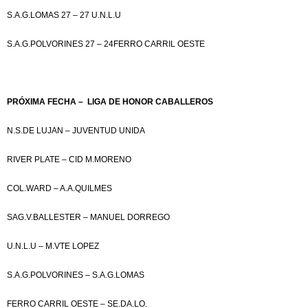
S.A.G.LOMAS 27 – 27 U.N.L.U
S.A.G.POLVORINES 27 – 24FERRO CARRIL OESTE
PRÓXIMA FECHA – LIGA DE HONOR CABALLEROS
N.S.DE LUJAN – JUVENTUD UNIDA
RIVER PLATE – CID M.MORENO
COL.WARD – A.A.QUILMES
SAG.V.BALLESTER – MANUEL DORREGO
U.N.L.U – M.VTE LOPEZ
S.A.G.POLVORINES – S.A.G.LOMAS
FERRO CARRIL OESTE – SE.DA.LO.