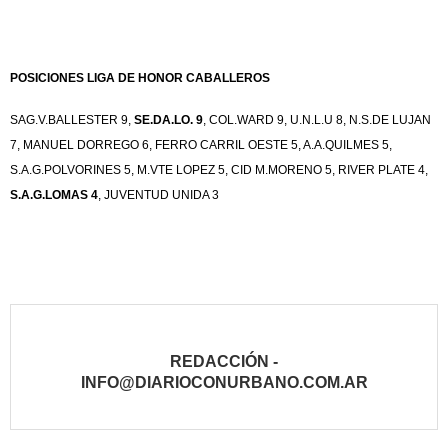
POSICIONES LIGA DE HONOR CABALLEROS
SAG.V.BALLESTER 9,
SE.DA.LO. 9
, COL.WARD 9, U.N.L.U 8, N.S.DE LUJAN
7, MANUEL DORREGO 6, FERRO CARRIL OESTE 5, A.A.QUILMES 5,
S.A.G.POLVORINES 5, M.VTE LOPEZ 5, CID M.MORENO 5, RIVER PLATE 4,
S.A.G.LOMAS 4
, JUVENTUD UNIDA 3
REDACCIÓN -
INFO@DIARIOCONURBANO.COM.AR