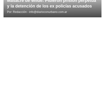
Masacre de Wilde: Pidieron prisión perpetua
y la detención de los ex policías acusados
Por:
Redacción - info@diarioconurbano.com.ar