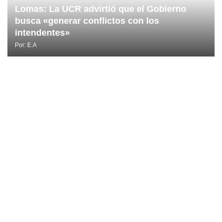
Lomas: La UCR advirtió que el Gobierno
busca «generar conflictos con los
intendentes»
Por:
E.A