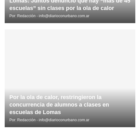
Lomas: Juntos denunció que hay “más de 45
escuelas” sin clases por la ola de calor
Por:
Redacción - info@diarioconurbano.com.ar
Por la ola de calor, restringieron la
concurrencia de alumnos a clases en
escuelas de Lomas
Por:
Redacción - info@diarioconurbano.com.ar