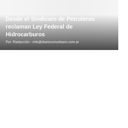
Desde el Sindicato de Petroleros
reclaman Ley Federal de
Hidrocarburos
Por:
Redacción - info@diarioconurbano.com.ar