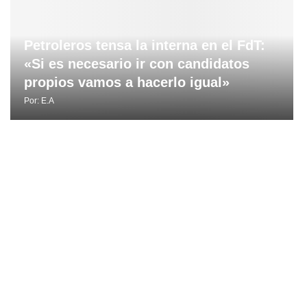
Petroleros tensa la interna en el FdT:
«Si es necesario ir con candidatos
propios vamos a hacerlo igual»
Por:
E.A