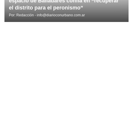
espacio de Balladares confía en “recuperar
el distrito para el peronismo”
Por:
Redacción - info@diarioconurbano.com.ar