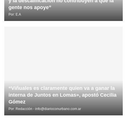
y la descalificación no contribuyen a que la
gente nos apoye”
Por:
E.A
“Viñuales es claramente quien va a ganar la
interna de Juntos en Lomas», apostó Cecilia
Gómez
Por:
Redacción - info@diarioconurbano.com.ar