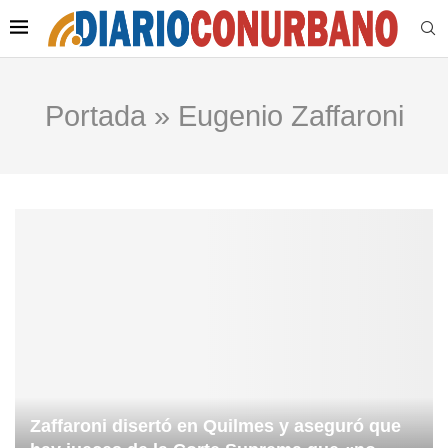
Portada
»
Eugenio Zaffaroni
Zaffaroni disertó en Quilmes y aseguró que