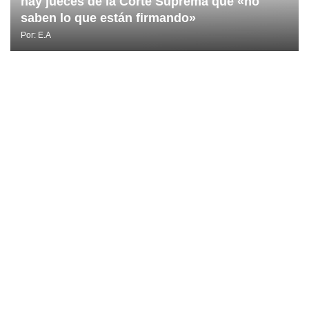
hay jueces de la Corte Suprema que «no
saben lo que están firmando»
Por:
E.A