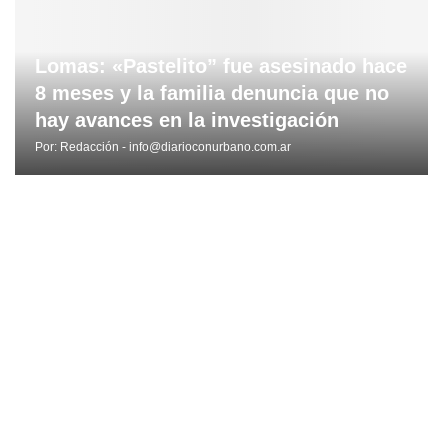
Lomas: «Pastelito” fue asesinado hace
8 meses y la familia denuncia que no
hay avances en la investigación
Por:
Redacción - info@diarioconurbano.com.ar