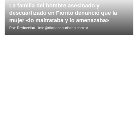
La familia del hombre asesinado y
descuartizado en Fiorito denunció que la
mujer «lo maltrataba y lo amenazaba»
Por:
Redacción - info@diarioconurbano.com.ar