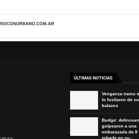
ARIOCONURBANO.COM.AR
ÚLTIMAS NOTICIAS
Venganza narco 
lo fusilaron de c
balazos
Budge: delincue
golpearon a una
embarazada de 8
robarle en su...
ratura