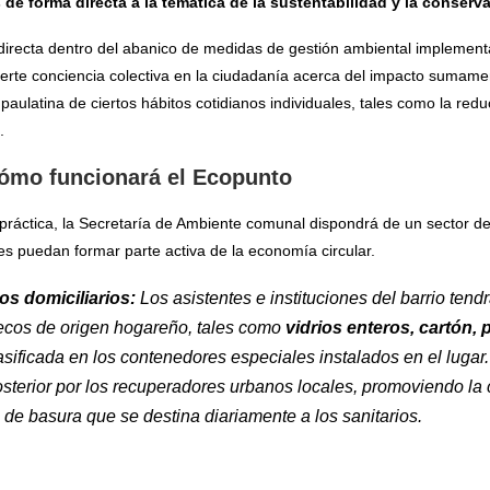
de forma directa a la temática de la sustentabilidad y la conserv
a directa dentro del abanico de medidas de gestión ambiental implemen
uerte conciencia colectiva en la ciudadanía acerca del impacto sumame
paulatina de ciertos hábitos cotidianos individuales, tales como la redu
.
 cómo funcionará el Ecopunto
práctica, la Secretaría de Ambiente comunal dispondrá de un sector de
es puedan formar parte activa de la economía circular.
os domiciliarios:
Los asistentes e instituciones del barrio tend
secos de origen hogareño, tales como
vidrios enteros, cartón, 
asificada en los contenedores especiales instalados en el luga
terior por los recuperadores urbanos locales, promoviendo la 
de basura que se destina diariamente a los sanitarios.