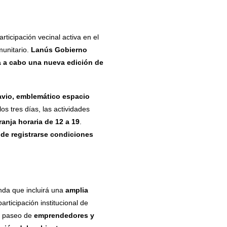
rticipación vecinal activa en el
munitario.
Lanús Gobierno
rá a cabo una nueva edición de
avio, emblemático espacio
los tres días, las actividades
franja horaria de 12 a 19
.
de registrarse condiciones
enda que incluirá una
amplia
participación institucional de
o paseo de
emprendedores y