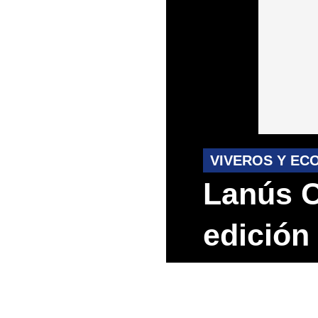
VIVEROS Y EC
Lanús O
edición