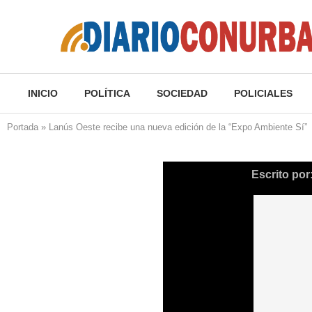
INICIO
POLÍTICA
SOCIEDAD
POLICIALES
Portada
»
Lanús Oeste recibe una nueva edición de la “Expo Ambiente Sí”
Escrito por