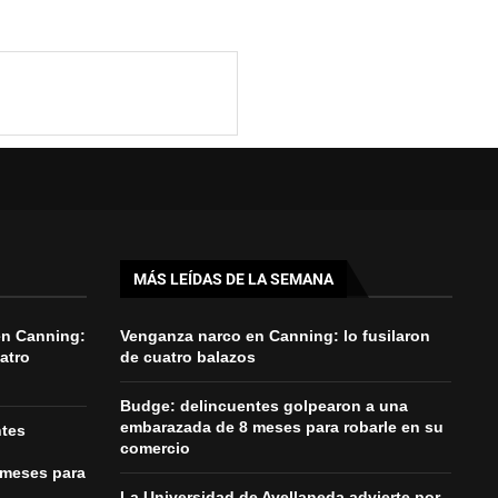
MÁS LEÍDAS DE LA SEMANA
en Canning:
Venganza narco en Canning: lo fusilaron
uatro
de cuatro balazos
Budge: delincuentes golpearon a una
embarazada de 8 meses para robarle en su
ntes
comercio
 meses para
La Universidad de Avellaneda advierte por