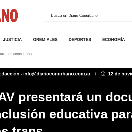
JUSTICIA
GREMIALES
DEPORTES
ECONOMÍA
ara personas trans
edacción - info@diarioconurbano.com.ar
12 de nov
V presentará un doc
nclusión educativa par
s trans