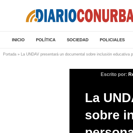
INICIO
POLÍTICA
SOCIEDAD
POLICIALES
Portada
»
La UNDAV presentará un documental sobre inclusión educativa p
Escrito por:
R
La UNDA
sobre i
persona