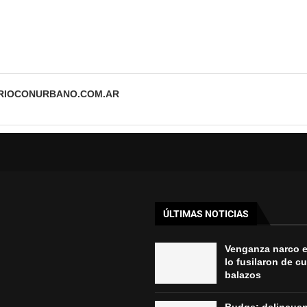
ARIOCONURBANO.COM.AR
ÚLTIMAS NOTICIAS
Venganza narco 
lo fusilaron de c
balazos
Budge: delincue