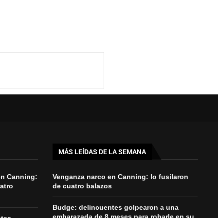
MÁS LEÍDAS DE LA SEMANA
en Canning:
Venganza narco en Canning: lo fusilaron
uatro
de cuatro balazos
Budge: delincuentes golpearon a una
embarazada de 8 meses para robarle en su
ntes