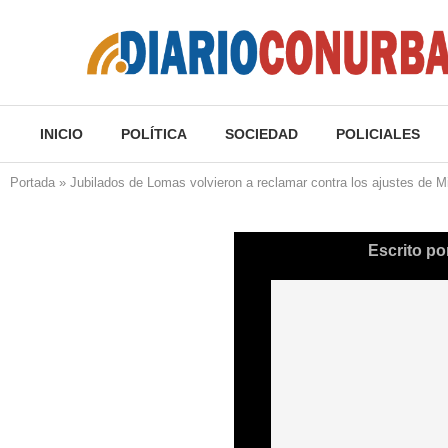
INICIO
POLÍTICA
SOCIEDAD
POLICIALES
Portada
»
Jubilados de Lomas volvieron a reclamar contra los ajustes de Mi
Escrito po