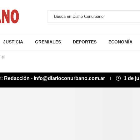
JUSTICIA
GREMIALES
DEPORTES
ECONOMÍA
lei
r:
Redacción - info@diarioconurbano.com.ar
1 de ju