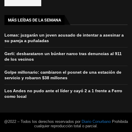
MÁS LEÍDAS DE LA SEMANA
Lomas: juzgarán un joven acusado de intentar a asesinar a
su pareja a puñaladas
Gerli: desbarataron un búnker narco tras denuncias al 911
de los vecinos
Golpe millonario: cambiaron el posnet de una estación de
servicio y robaron $38 millones
Los Andes no pudo ante el líder y cayó 2 a 1 frente a Ferro
como local
@2022 – Todos los derechos reservados por
Diario Conurbano
Prohibida
cualquier reproducción total o parcial.