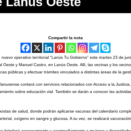
e Lanús Oeste
Compartir la nota
nuevo operativo territorial “Lanús Tu Gobierno” este martes 23 de juni
al Oeste y Manuel Castro, en Lanús Oeste. Allí, las vecinas y los vecino
cas públicas y efectuar trámites vinculados a distintas áreas de la gesti
lanusense contará con servicios relacionados con Acceso a la Justicia,
miento sobre educación vial. También se darán a conocer las actividad
postas de salud, donde podrán aplicarse vacunas del calendario comple
terial, oxígeno en sangre y glucosa. A su vez, se realizará vacunación 
 se brindará asesoramiento y acompañamiento a mujeres y diversidades; 