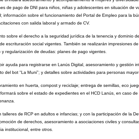
s de pago de DNI para niños, niñas y adolescentes en situación de vul
; información sobre el funcionamiento del Portal de Empleo para la bú
citaciones con salida laboral y armado de CV.
to sobre el derecho a la seguridad jurídica de la tenencia y dominio de
de escrituración social vigentes. También se realizarán impresiones d
.) y regularización de deudas: planes de pago vigentes.
r ayuda para registrarse en Lanús Digital, asesoramiento y gestión int
to del bot “La Muni”; y detalles sobre actividades para personas mayor
ramiento en huerta, compost y reciclaje; entrega de semillas, eco jue
nformará sobre el estado de expedientes en el HCD Lanús, en caso de r
enanza.
 talleres de RCP en adultos e infancias; y con la participación de la D
omoción de derechos, asesoramiento a asociaciones civiles y consultas
a institucional, entre otros.