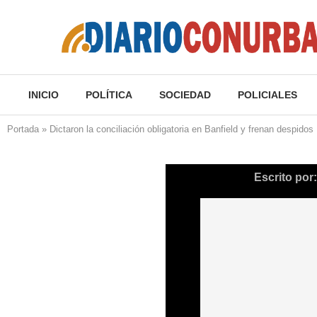
INICIO
POLÍTICA
SOCIEDAD
POLICIALES
Portada
»
Dictaron la conciliación obligatoria en Banfield y frenan despidos
Escrito por