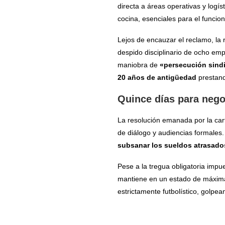
directa a áreas operativas y logís
cocina, esenciales para el funciona
Lejos de encauzar el reclamo, la 
despido disciplinario de ocho em
maniobra de
«persecución sindi
20 años de antigüedad
prestando
Quince días para negoc
La resolución emanada por la car
de diálogo y audiencias formales.
subsanar los sueldos atrasado
Pese a la tregua obligatoria impues
mantiene en un estado de máxima a
estrictamente futbolístico, golpean