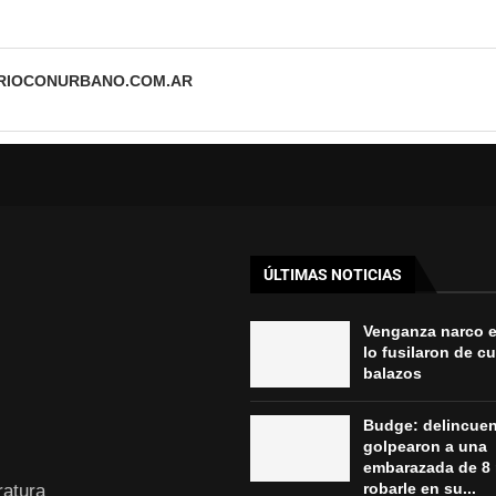
ARIOCONURBANO.COM.AR
ÚLTIMAS NOTICIAS
Venganza narco 
lo fusilaron de c
balazos
Budge: delincue
golpearon a una
embarazada de 8
robarle en su...
ratura