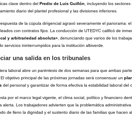
ticas clave dentro del
Predio de Luis Guillón
, incluyendo los sectores
miento diario del plantel profesional y las divisiones inferiores.
respuesta de la cúpula dirigencial agravó severamente el panorama: el 
pleados con contratos fijos. La conducción de UTEDYC calificó de inm
cal y arbitrariedad absoluta»
, denunciando que varios de los trabaj
 servicios ininterrumpidos para la institución albiverde.
iar una salida en los tribunales
tera laboral abre un paréntesis de dos semanas para que ambas parte
 El objetivo principal de las próximas jornadas será consensuar un
pla
s
del personal y garantizar de forma efectiva la estabilidad laboral del
ta por el marco legal vigente, el clima social, político y financiero dent
lerta. Los trabajadores advierten que la problemática administrativa 
do de lleno la dignidad y el sustento diario de las familias que hacen al