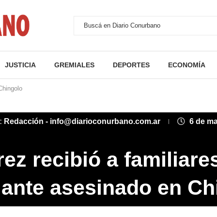
JUSTICIA
GREMIALES
DEPORTES
ECONOMÍA
Chingolo
r:
Redacción - info@diarioconurbano.com.ar
6 de m
ez recibió a familiare
ante asesinado en Ch