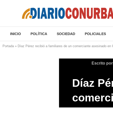
INICIO
POLÍTICA
SOCIEDAD
POLICIALES
Portada
»
Díaz Pérez recibió a familiares de un comerciante asesinado en 
Escrito po
Díaz Pér
comerci