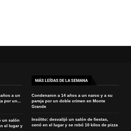
MÁS LEÍDAS DE LA SEMANA
 años a un
Condenaron a 14 años a un narco y a su
a por un...
pareja por un doble crimen en Monte
Grande
Insólito: desvalijó un salón de fiestas,
jó un salón
cenó en el lugar y se robó 10 kilos de pizza
n el lugar y