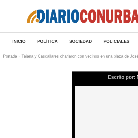
INICIO
POLÍTICA
SOCIEDAD
POLICIALES
Portada
»
Taiana y Cascallares charlaron con vecinos en una plaza de Jo
Escrito por: