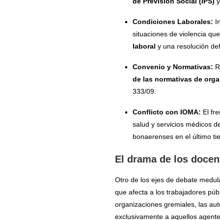
de Previsión Social (IPS)
y
Condiciones Laborales:
In
situaciones de violencia que
laboral
y una resolución defi
Convenio y Normativas:
Re
de las normativas de orga
333/09.
Conflicto con IOMA:
El fre
salud y servicios médicos de
bonaerenses en el último t
El drama de los docen
Otro de los ejes de debate medula
que afecta a los trabajadores púb
organizaciones gremiales, las au
exclusivamente a aquellos agentes