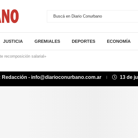
JUSTICIA
GREMIALES
DEPORTES
ECONOMÍA
e recomposición salarial»
:
Redacción - info@diarioconurbano.com.ar
13 de j