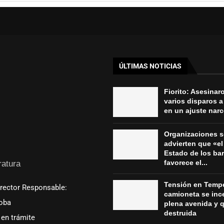
ÚLTIMAS NOTICIAS
Fiorito: Asesinar
varios disparos a
en un ajuste nar
Organizaciones s
advierten que «el 
Estado de los bar
favorece el...
ratura
Tensión en Tempe
irector Responsable:
camioneta se inc
oba
plena avenida y 
destruida
en trámite