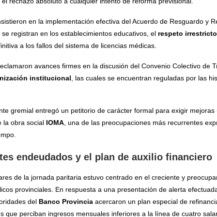
 el rechazo absoluto a cualquier intento de reforma previsional.
sistieron en la implementación efectiva del Acuerdo de Resguardo y R
 se registran en los establecimientos educativos, el
respeto irrestric
nitiva a los fallos del sistema de licencias médicas.
clamaron avances firmes en la discusión del Convenio Colectivo de T
nización institucional
, las cuales se encuentran reguladas por las h
nte gremial entregó un petitorio de carácter formal para exigir mejoras
 la obra social
IOMA
, una de las preocupaciones más recurrentes expr
iempo.
tes endeudados y el plan de auxilio financiero
res de la jornada paritaria estuvo centrado en el creciente y preocup
licos provinciales. En respuesta a una presentación de alerta efectuad
toridades del
Banco Provincia
acercaron un plan especial de refinanc
 que perciban ingresos mensuales inferiores a la línea de cuatro sala