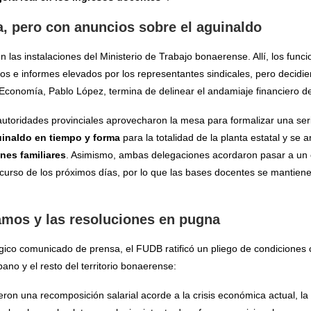
a, pero con anuncios sobre el aguinaldo
n las instalaciones del Ministerio de Trabajo bonaerense. Allí, los funci
s e informes elevados por los representantes sindicales, pero decidie
Economía, Pablo López, termina de delinear el andamiaje financiero de 
s autoridades provinciales aprovecharon la mesa para formalizar una se
uinaldo en tiempo y forma
para la totalidad de la planta estatal y se 
nes familiares
. Asimismo, ambas delegaciones acordaron pasar a un c
curso de los próximos días, por lo que las bases docentes se mantiene
lamos y las resoluciones en pugna
rgico comunicado de prensa, el FUDB ratificó un pliego de condiciones 
bano y el resto del territorio bonaerense:
eron una recomposición salarial acorde a la crisis económica actual, la