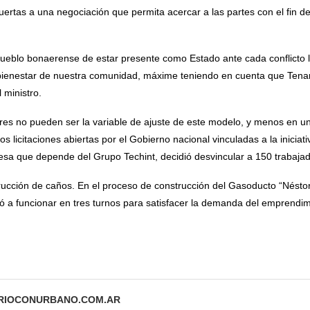
puertas a una negociación que permita acercar a las partes con el fin d
eblo bonaerense de estar presente como Estado ante cada conflicto l
ienestar de nuestra comunidad, máxime teniendo en cuenta que Tenaris
 ministro.
ores no pueden ser la variable de ajuste de este modelo, y menos en un
os licitaciones abiertas por el Gobierno nacional vinculadas a la iniciat
esa que depende del Grupo Techint, decidió desvincular a 150 trabajado
trucción de caños. En el proceso de construcción del Gasoducto “Nést
gó a funcionar en tres turnos para satisfacer la demanda del emprendim
ARIOCONURBANO.COM.AR