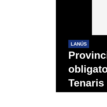
LANÚS
Provinci
obligat
Tenaris