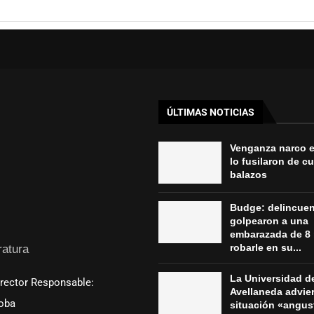
ÚLTIMAS NOTICIAS
Venganza narco 
lo fusilaron de c
balazos
Budge: delincue
golpearon a una
embarazada de 8
robarle en su...
ratura
La Universidad d
irector Responsable:
Avellaneda advier
oba
situación «angus