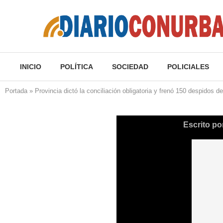
INICIO
POLÍTICA
SOCIEDAD
POLICIALES
Portada
»
Provincia dictó la conciliación obligatoria y frenó 150 despidos d
Escrito po