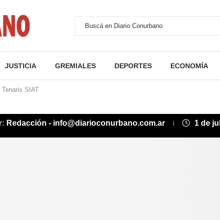
JUSTICIA
GREMIALES
DEPORTES
ECONOMÍA
e Tenaris SIAT
r:
Redacción - info@diarioconurbano.com.ar
1 de ju