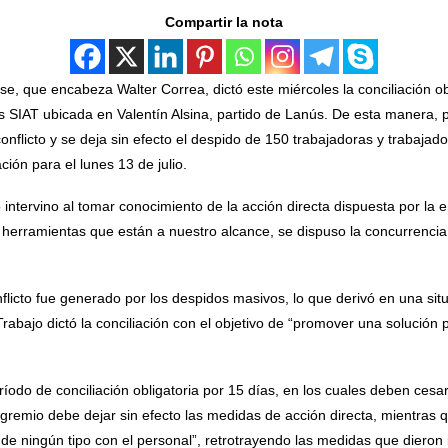
Compartir la nota
e, que encabeza Walter Correa, dictó este miércoles la conciliación obl
s SIAT ubicada en Valentín Alsina, partido de Lanús. De esta manera, 
el conflicto y se deja sin efecto el despido de 150 trabajadoras y trabaj
ción para el lunes 13 de julio.
 intervino al tomar conocimiento de la acción directa dispuesta por la
s herramientas que están a nuestro alcance, se dispuso la concurrencia 
onflicto fue generado por los despidos masivos, lo que derivó en una si
rabajo dictó la conciliación con el objetivo de “promover una solución pa
período de conciliación obligatoria por 15 días, en los cuales deben ces
l gremio debe dejar sin efecto las medidas de acción directa, mientra
e ningún tipo con el personal”, retrotrayendo las medidas que dieron in