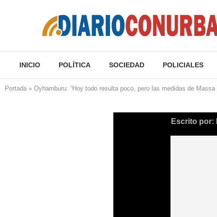
INICIO
POLÍTICA
SOCIEDAD
POLICIALES
Portada
»
Oyhamburu: “Hoy todo resulta poco, pero las medidas de Massa 
Escrito por: