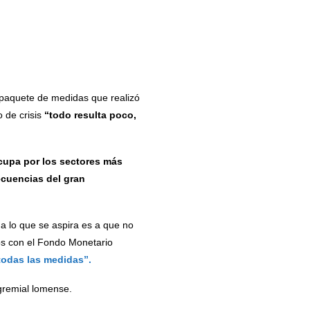
 paquete de medidas que realizó
o de crisis
“todo resulta poco,
cupa por los sectores más
ecuencias del gran
a lo que se aspira es a que no
os con el Fondo Monetario
todas las medidas”.
 gremial lomense.