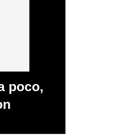
a poco,
on