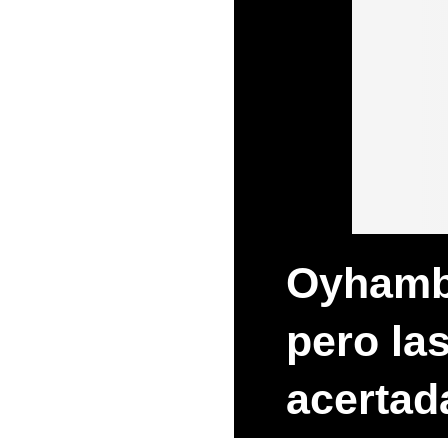
Oyhambu
pero la
acertad