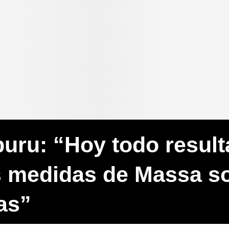
ru: “Hoy todo result
s medidas de Massa s
as”