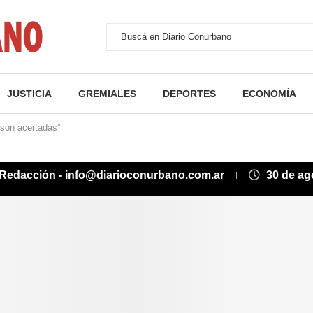
JUSTICIA
GREMIALES
DEPORTES
ECONOMÍA
son acertadas”
Redacción - info@diarioconurbano.com.ar
30 de ag