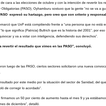
 de cara a las elecciones de octubre y con la intención de revertir los 
 y Obligatorias (PASO), Oyhamburu sostuvo que la gente “no se va a gu
PASO expresó su hartazgo, pero creo que con criterio y responsa
 remarcó que UxP está compitiendo frente a “una persona que no está e
 a “lo que significa (Patricia) Bullrich que es la historia del 2001”; por e
quivocar y va a votar con inteligencia, defendiendo sus derechos”.
 revertir el resultado que vimos en las PASO”, concluyó.
ron luego de las PASO, ciertos sectores solicitaron una nueva convocat
n.
sultado por este medio por la situación del sector de Sanidad, del que
bló de corregir lo acordado”.
al, firmamos un 50 por ciento de aumento hasta el mes 9 y ya estábamo
 mes de diciembre”, detalló.