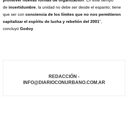
promover nuevas formas de organización
. En este tiempo
de
incertidumbre
, la unidad no debe ser desde el espanto; tiene
que ser con
conciencia de los límites que no nos permitieron
capitalizar el espíritu de lucha y rebelión del 2001
”,
concluyó
Godoy
.
REDACCIÓN -
INFO@DIARIOCONURBANO.COM.AR