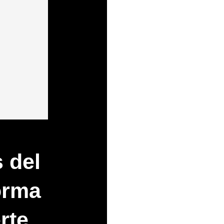
s del
orma
rte