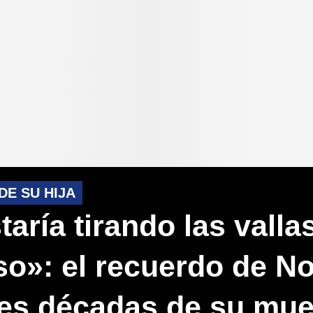
DE SU HIJA
aría tirando las valla
o»: el recuerdo de N
tres décadas de su mue