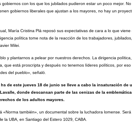
gobiernos con los que los jubilados pudieron estar un poco mejor. No 
enen gobiernos liberales que ajustan a los mayores, no hay un proyect
tual, María Cristina Plá reposó sus expectativas de cara a lo que viene
rigencia política tome nota de la reacción de los trabajadores, jubilado
avier Milei.
o y plantarnos a pelear por nuestros derechos. La dirigencia política
a, que está proscripta y después no tenemos líderes políticos, por eso 
des del pueblo», señaló.
1 hs de este jueves 18 de junio se lleve a cabo la insaturación d
a Lavalle, donde descansan parte de las cenizas de la emblemática
erechos de los adultos mayores.
rá «Norma también», un documental sobre la luchadora lomense. Será 
 de la UBA, en Santiago del Estero 1029, CABA.