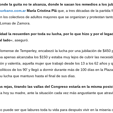
nde la guita no te alcanza, donde le sacan los remedios a los j
nurbano.com.ar
María Cristina Plá
que, a tres décadas de la partida 
 en los colectivos de adultos mayores que se organizan y protestan ta
de Lomas de Zamora.
idad la recuerden por toda su lucha, por lo que hizo y por el leg
al lado
«, aseguró.
d lomense de Temperley, encabezó la lucha por una jubilación de $450
ma apenas alcanzaba los $150 y estaba muy lejos de cubrir las necesid
 y valentía, aquella mujer que trabajó desde los 13 a los 62 años y q
olíticos de los 90′ y llegó a dormir durante más de 100 días en la Pla
u lucha que mantuvo hasta el final de sus días.
s rejas, tirando las vallas del Congreso estaría en la misma posic
ía hoy su madre, ante la situación cada vez más angustiante que atrav
o puede ser que labures toda tu vida para después vivir en la miseria 