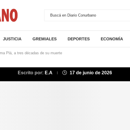
JUSTICIA
GREMIALES
DEPORTES
ECONOMÍA
orma Plá, a tres décadas de su muerte
Escrito por:
E.A
17 de junio de 2026