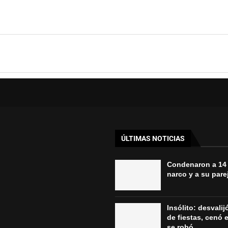
ÚLTIMAS NOTICIAS
Condenaron a 14
narco y a su parej
Insólito: desvali
de fiestas, cenó e
se robó...