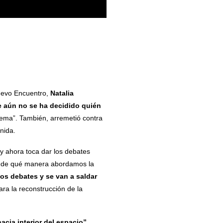
uevo Encuentro,
Natalia
ue aún no se ha decidido quién
lema”. También, arremetió contra
nida.
y ahora toca dar los debates
a y de qué manera abordamos la
os debates y se van a saldar
ara la reconstrucción de la
acia interior del espacio”