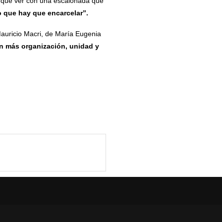
n que ver con una escalonada que
o que hay que encarcelar”.
auricio Macri, de María Eugenia
n más organización, unidad y