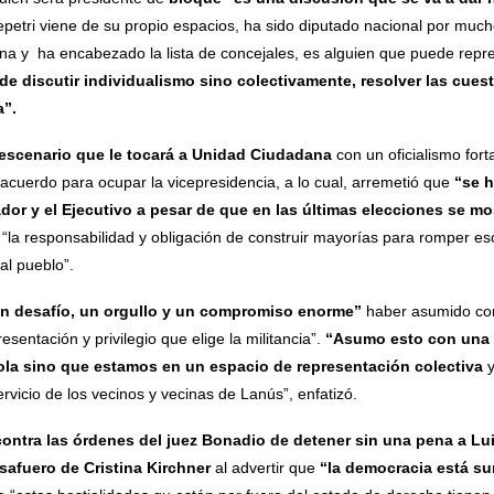
tri viene de su propio espacios, ha sido diputado nacional por much
ina y ha encabezado la lista de concejales, es alguien que puede repre
de discutir individualismo sino colectivamente, resolver las cue
a”.
 escenario que le tocará a Unidad Ciudadana
con un oficialismo for
acuerdo para ocupar la vicepresidencia, a lo cual, arremetió que
“se 
dor y el Ejecutivo a pesar de que en las últimas elecciones se m
 “la responsabilidad y obligación de construir mayorías para romper es
al pueblo”.
an desafío, un orgullo y un compromiso enorme”
haber asumido com
sentación y privilegio que elige la militancia”.
“Asumo esto con una g
ola sino que estamos en un espacio de representación colectiva
y
ervicio de los vecinos y vecinas de Lanús”, enfatizó.
ontra las órdenes del juez Bonadio de detener sin una pena a Lui
safuero de Cristina Kirchner
al advertir que
“la democracia está su