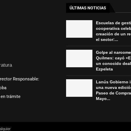
ÚLTIMAS NOTICIAS
Escuelas de gest
cooperativa celeb
creación de un re
el sector:...
Golpe al narcom
Quilmes: cayó «E
un conocido deal
ratura
Ezpeleta
irector Responsable:
Lanús Gobierno 
oba
una nueva edició
Paseo de Compra
en trámite
Mayo...
lquier