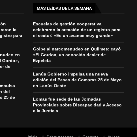
MÁS LEÍDAS DE LA SEMANA
ión
Escuelas de gestión cooperativa
raron la
celebraron la creación de un registro para
gistro para
el sector: «Es un avance muy grande»
Golpe al narcomenudeo en Quilmes: cayó
enudeo en
«El Gordo», un conocido dealer de
l Gordo»,
Ezpeleta
er de
Lanús Gobierno impulsa una nueva
edición del Paseo de Compras 25 de Mayo
impulsa
en Lanús Oeste
n del
s 25 de
Lomas fue sede de las Jornadas
Provinciales sobre Discapacidad y Acceso
a la Justicia