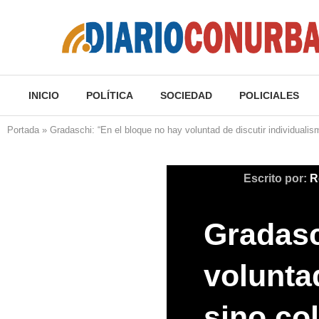
INICIO
POLÍTICA
SOCIEDAD
POLICIALES
Portada
»
Gradaschi: “En el bloque no hay voluntad de discutir individuali
Escrito por:
R
Gradasc
volunta
sino co