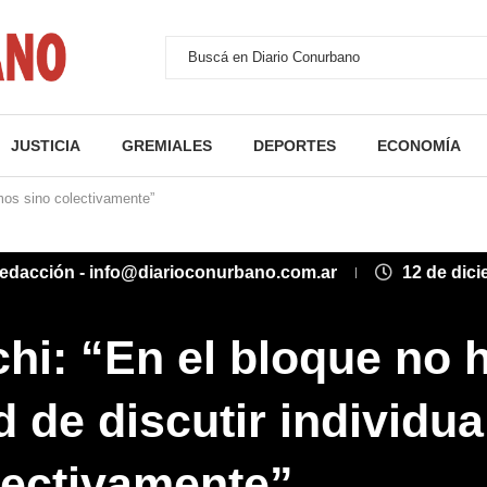
JUSTICIA
GREMIALES
DEPORTES
ECONOMÍA
smos sino colectivamente”
edacción - info@diarioconurbano.com.ar
12 de dic
hi: “En el bloque no 
d de discutir individu
lectivamente”