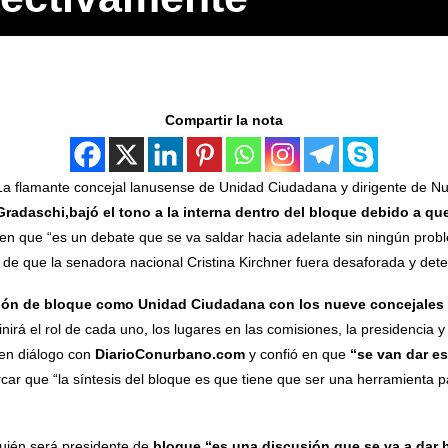
Compartir la nota
La flamante concejal lanusense de Unidad Ciudadana y dirigente de N
Gradaschi,
bajó el tono a la interna dentro del bloque debido a q
en que “es un debate que se va saldar hacia adelante sin ningún prob
 de que la senadora nacional Cristina Kirchner fuera desaforada y dete
nión de bloque como Unidad Ciudadana con los nueve concejales
inirá el rol de cada uno, los lugares en las comisiones, la presidenci
l en diálogo con
DiarioConurbano.com
y confió en que
“se van dar es
car que “la síntesis del bloque es que tiene que ser una herramienta p
uién será presidente de
bloque “es una discusión que se va a dar h