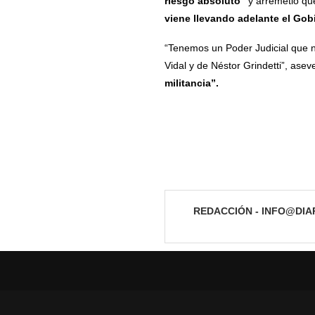
riesgo absoluto”
y arremetió que
viene llevando adelante el Gob
“Tenemos un Poder Judicial que n
Vidal y de Néstor Grindetti”, asev
militancia”.
REDACCIÓN - INFO@DI