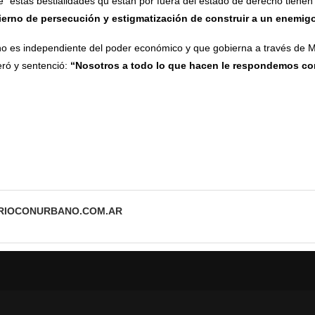
 “estas bestialidades qu están por fuera del estado de derecho tiene
ierno de persecución y estigmatización de construir a un enemig
o es independiente del poder económico y que gobierna a través de M
eró y sentenció:
“Nosotros a todo lo que hacen le respondemos co
ARIOCONURBANO.COM.AR