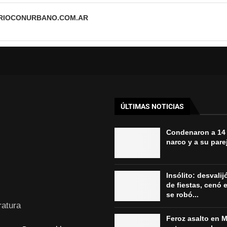
ARIOCONURBANO.COM.AR
ÚLTIMAS NOTICIAS
Condenaron a 14
narco y a su parej
Insólito: desvali
de fiestas, cenó e
se robó...
ratura
Feroz asalto en M