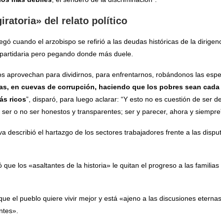
iratoria» del relato político
legó cuando el arzobispo se refirió a las deudas históricas de la dirig
 partidaria pero pegando donde más duele.
s aprovechan para dividirnos, para enfrentarnos, robándonos las esper
as, en cuevas de corrupción, haciendo que los pobres sean cada 
ás ricos
”, disparó, para luego aclarar: “Y esto no es cuestión de ser de 
 ser o no ser honestos y transparentes; ser y parecer, ahora y siempre
 describió el hartazgo de los sectores trabajadores frente a las dispu
que los «asaltantes de la historia» le quitan el progreso a las familias 
ue el pueblo quiere vivir mejor y está «ajeno a las discusiones eternas
ntes».