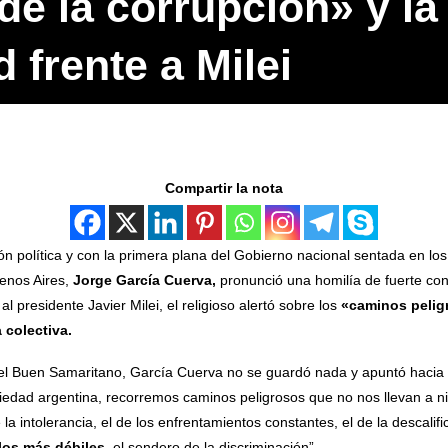
de la corrupción» y la
 frente a Milei
Compartir la nota
 política y con la primera plana del Gobierno nacional sentada en los
uenos Aires,
Jorge García Cuerva,
pronunció una homilía de fuerte cont
al presidente Javier Milei, el religioso alertó sobre los
«caminos peligr
 colectiva.
del Buen Samaritano, García Cuerva no se guardó nada y apuntó hacia la
iedad argentina, recorremos caminos peligrosos que no nos llevan a 
 la intolerancia, el de los enfrentamientos constantes, el de la descalifi
 los más débiles
, el sendero de la discriminación”.