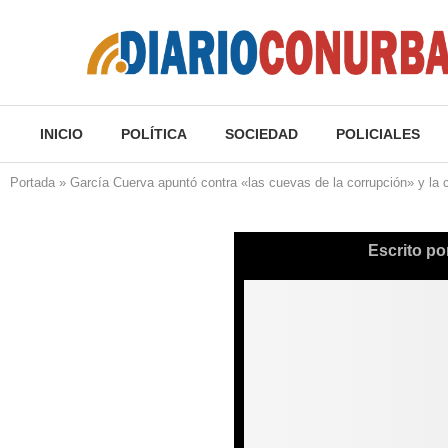
INICIO
POLÍTICA
SOCIEDAD
POLICIALES
Portada
»
García Cuerva apuntó contra «las cuevas de la corrupción» y la c
Escrito po