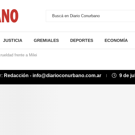
JUSTICIA
GREMIALES
DEPORTES
ECONOMÍA
rueldad frente a Milei
r:
Redacción - info@diarioconurbano.com.ar
9 de ju