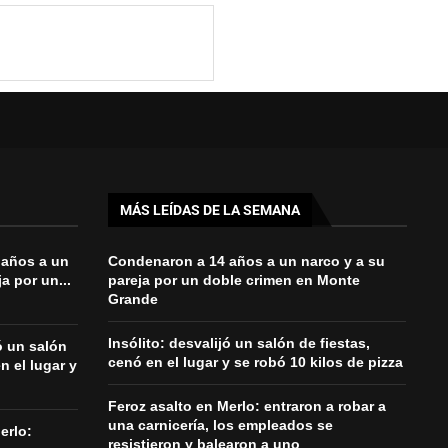
MÁS LEÍDAS DE LA SEMANA
 años a un
Condenaron a 14 años a un narco y a su
a por un...
pareja por un doble crimen en Monte
Grande
Insólito: desvalijó un salón de fiestas,
jó un salón
cenó en el lugar y se robó 10 kilos de pizza
n el lugar y
Feroz asalto en Merlo: entraron a robar a
una carnicería, los empleados se
erlo:
resistieron y balearon a uno