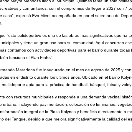
ando Mayra Mendoza llegó al Municipio, Quilmes tenía un solo polide
ecreativos y comunitarios, con el compromiso de llegar a 2027 con 7 p
casa”, expresó Eva Mieri, acompañada en por el secretario de Deportes
o.
ue “este polideportivo es una de las obras más significativas que ha te
nicipales y tiene un gran uso para su comunidad. Aquí concurren escu
más contamos con actividades deportivas para el barrio durante todas l
ién funciona el Plan FinEs”.
 Armando Maradona fue inaugurado en el mes de agosto de 2025 y cons
das en el distrito durante los últimos años. Ubicado en el barrio Kolyn
multideporte apta para la práctica de handball, básquet, futsal y vóley
ente con recursos municipales y responde a una demanda vecinal hist
o urbano, incluyendo pavimentación, colocación de luminarias, vegetac
ansformación integral de la Plaza Kolynos y beneficia directamente a má
o del Tanque, debido a que mejora significativamente la calidad del es