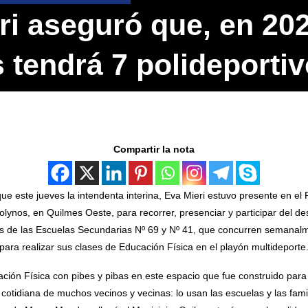
ri aseguró que, en 202
 tendrá 7 polideporti
Compartir la nota
ue este jueves la intendenta interina, Eva Mieri estuvo presente en el 
ynos, en Quilmes Oeste, para recorrer, presenciar y participar del des
es de las Escuelas Secundarias Nº 69 y Nº 41, que concurren semanalme
ara realizar sus clases de Educación Física en el playón multideporte
ión Física con pibes y pibas en este espacio que fue construido pa
a cotidiana de muchos vecinos y vecinas: lo usan las escuelas y las famil