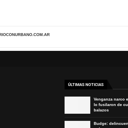
ARIOCONURBANO.COM.AR
ÚLTIMAS NOTICIAS
Venganza narco 
lo fusilaron de c
balazos
Budge: delincue