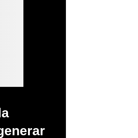
la
 generar