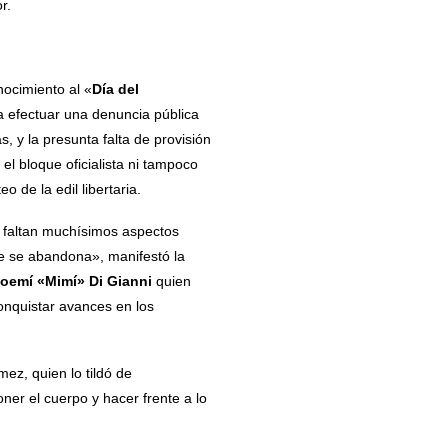
r.
nocimiento al «
Día del
a efectuar una denuncia pública
, y la presunta falta de provisión
l bloque oficialista ni tampoco
de la edil libertaria.
e faltan muchísimos aspectos
e se abandona», manifestó la
oemí «Mimí» Di Gianni
quien
onquistar avances en los
mez, quien lo tildó de
er el cuerpo y hacer frente a lo