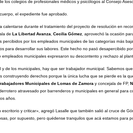
e los colegios de profesionales médicos y psicólogos al Consejo Aseso
cuerpo, el expediente fue aprobado.
a calentarse durante el tratamiento del proyecto de resolución en reco
jala de
La Libertad Avanza
,
Cecilia Gómez
, aprovechó la ocasión par
os percibidos por los empleados municipales de las categorías más bajas
 para desarrollar sus labores. Este hecho no pasó desapercibido por e
empleados municipales expresaron su descontento y rechazo al planteo 
l y de los municipales, hay que ser trabajador municipal. Sabemos qu
s construyendo derechos porque la única lucha que se pierde es la qu
Trabajadores Municipales de Lomas de Zamora
y concejala de FP,
N
 derrotero atravesado por barrenderos y municipales en general para c
los años.
escritorio y criticar», agregó Lasalle que también salió al cruce de Gó
osas, por supuesto, pero quédense tranquilos que acá estamos para pon