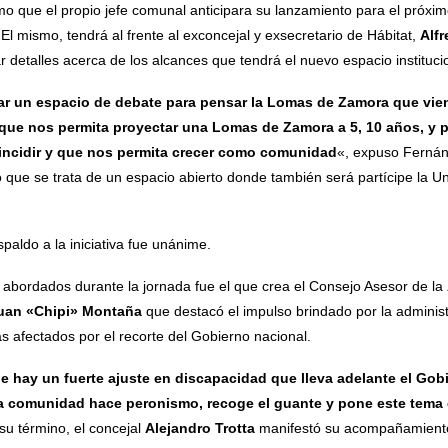
mo que el propio jefe comunal anticipara su lanzamiento para el próximo
 El mismo, tendrá al frente al exconcejal y exsecretario de Hábitat,
Alf
r detalles acerca de los alcances que tendrá el nuevo espacio instituci
ar un espacio de debate para pensar la Lomas de Zamora que vien
que nos permita proyectar una Lomas de Zamora a 5, 10 años, y p
ncidir y que nos permita crecer como comunidad
«, expuso Fernán
 que se trata de un espacio abierto donde también será partícipe la 
spaldo a la iniciativa fue unánime.
 abordados durante la jornada fue el que crea el Consejo Asesor de la
uan «Chipi» Montaña
que destacó el impulso brindado por la administr
s afectados por el recorte del Gobierno nacional.
 hay un fuerte ajuste en discapacidad que lleva adelante el Gob
la comunidad hace peronismo, recoge el guante y pone este tema en
su término, el concejal
Alejandro Trotta
manifestó su acompañamiento a 