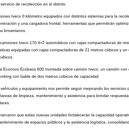
rvicio de recolección en el distrito.
iones Iveco 0 kilómetro equipados con distintos sistemas para la recol
neración y una cargadora frontal, herramientas que permitirán optimiza
nas brownianos.
s camiones Iveco 170 4×2 automáticos con cajas compactadoras de res
sticas equipadas con cajas compactadoras de 21 metros cúbicos y un 
úbicos.
a Econovo Ecobaos 600 montada sobre camión Iveco, un camión con c
Lonking con balde de dos metros cúbicos de capacidad.
vehículos y equipamiento nos permite seguir mejorando los servicios q
tareas de limpieza, mantenimiento y asistencia para brindar respuesta
lares.
rcaron que estas nuevas unidades fortalecerán la capacidad operativ
mantenimiento de espacios públicos y la asistencia logística, consolida