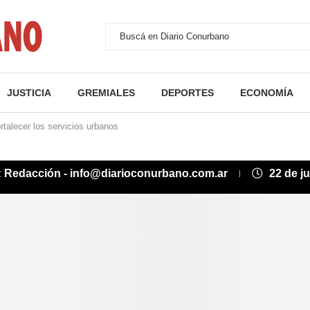
JUSTICIA
GREMIALES
DEPORTES
ECONOMÍA
talecer los servicios urbanos
:
Redacción - info@diarioconurbano.com.ar
22 de j