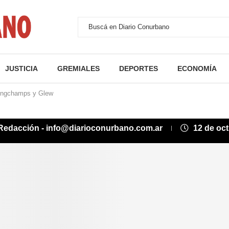
JUSTICIA
GREMIALES
DEPORTES
ECONOMÍA
 Longchamps y Glew
Redacción - info@diarioconurbano.com.ar
12 de oc