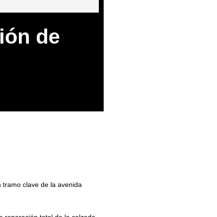
ión de
n tramo clave de la avenida
de reparación total de la calzada