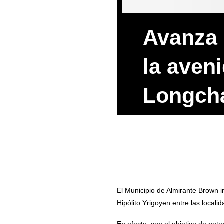
Avanza 
la aven
Longch
El Municipio de Almirante Brown i
Hipólito Yrigoyen entre las loca
En efecto, con el objetivo de poten