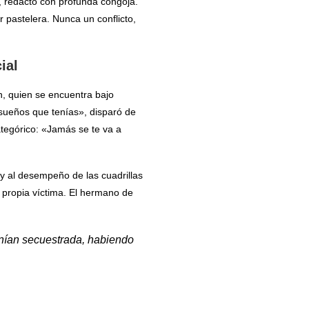
 redactó con profunda congoja.
 pastelera. Nunca un conflicto,
ial
en, quien se encuentra bajo
 sueños que tenías», disparó de
categórico: «Jamás se te va a
 y al desempeño de las cuadrillas
a propia víctima. El hermano de
enían secuestrada, habiendo