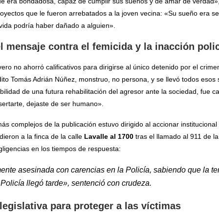
ue era bondadosa, capaz de cumplir sus sueños y de amar de verdad»,
royectos que le fueron arrebatados a la joven vecina: «Su sueño era ser
vida podría haber dañado a alguien».
 mensaje contra el femicida y la inacción polic
ro no ahorró calificativos para dirigirse al único detenido por el crim
ldito Tomás Adrián Núñez, monstruo, no persona, y se llevó todos esos
ibilidad de una futura rehabilitación del agresor ante la sociedad, fue 
sertarte, dejaste de ser humano».
s complejos de la publicación estuvo dirigido al accionar institucional
ieron a la finca de la calle
Lavalle al 1700
tras el llamado al 911 de l
ligencias en los tiempos de respuesta:
ente asesinada con carencias en la Policía, sabiendo que la t
olicía llegó tarde», sentenció con crudeza.
egislativa para proteger a las víctimas