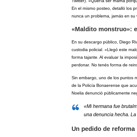
Twitter). «Quería ser mamá porq
En el mismo posteo, detalló los p
nunca un problema, jamás en su 
«Maldito monstruo»: el
En su descargo público, Diego Rive
custodia policial. «Llegó este ma
forma tajante. Al evaluar la impos
perdonar. No tenés forma de rein
Sin embargo, uno de los puntos má
de la Policía Bonaerense que acud
Noelia denunció públicamente neg
«Mi hermana fue brutalm
una denuncia hecha. La P
Un pedido de reforma l