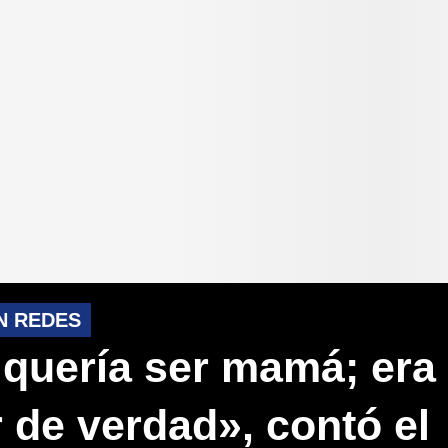
N REDES
 quería ser mamá; era
 de verdad», contó el