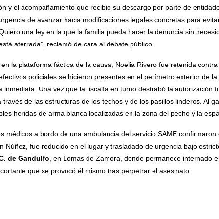
ón y el acompañamiento que recibió su descargo por parte de entidade
 urgencia de avanzar hacia modificaciones legales concretas para evitar
 “Quiero una ley en la que la familia pueda hacer la denuncia sin necesi
está aterrada”, reclamó de cara al debate público.
n la plataforma fáctica de la causa, Noelia Rivero fue retenida contra
 efectivos policiales se hicieron presentes en el perímetro exterior de la
inmediata. Una vez que la fiscalía en turno destrabó la autorización fo
través de las estructuras de los techos y de los pasillos linderos. Al gan
les heridas de arma blanca localizadas en la zona del pecho y la espa
es médicos a bordo de una ambulancia del servicio SAME confirmaron el
n Núñez, fue reducido en el lugar y trasladado de urgencia bajo estricto
 C. de Gandulfo
, en Lomas de Zamora, donde permanece internado en
 cortante que se provocó él mismo tras perpetrar el asesinato.