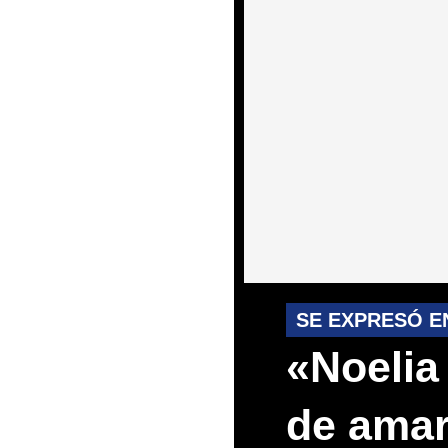
SE EXPRESÓ E
«Noelia
de amar