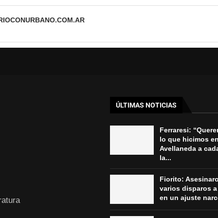
ARIOCONURBANO.COM.AR
ÚLTIMAS NOTICIAS
Ferraresi: “Quere
lo que hicimos e
Avellaneda a cad
la...
Fiorito: Asesinar
varios disparos a
en un ajuste nar
ratura