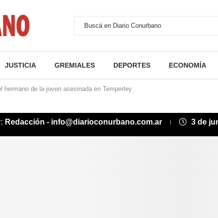
JUSTICIA
GREMIALES
DEPORTES
ECONOMÍA
el hermano de la joven asesinada en Temperley
r:
Redacción - info@diarioconurbano.com.ar
3 de ju