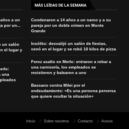
MÁS LEÍDAS DE LA SEMANA
 años a un
Condenaron a 14 años a un narco y a su
a por un...
pareja por un doble crimen en Monte
Grande
Insólito: desvalijó un salón de fiestas,
jó un salón
cenó en el lugar y se robó 10 kilos de pizza
n el lugar y
Feroz asalto en Merlo: entraron a robar a
una carnicería, los empleados se
erlo:
resistieron y balearon a uno
a una
mpleados
Bassano contra Milei por el
endeudamiento: «Es una persona perversa
que quiere ocultar la situación»
Inicio
Sobre nosotros
Contacto
Avisos