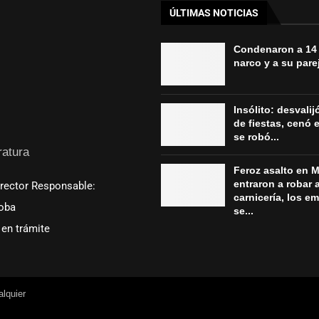
ÚLTIMAS NOTICIAS
Condenaron a 14
narco y a su parej
Insólito: desvali
de fiestas, cenó e
se robó...
ratura
Feroz asalto en M
entraron a robar 
irector Responsable:
carnicería, los e
oba
se...
en trámite
lquier