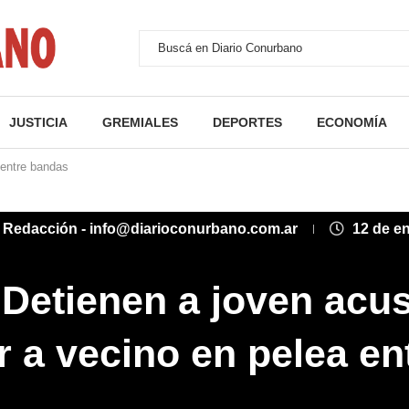
JUSTICIA
GREMIALES
DEPORTES
ECONOMÍA
 entre bandas
:
Redacción - info@diarioconurbano.com.ar
12 de e
Detienen a joven acu
r a vecino en pelea en