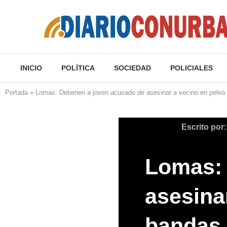
INICIO
POLÍTICA
SOCIEDAD
POLICIALES
Portada
»
Lomas: Detienen a joven acusado de asesinar a vecino en pelea
Escrito por
Lomas: 
asesina
bandas