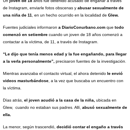
Un
joven de 18
años fue detenido acusado de engañar a través
de Instagram, enviarle fotos obscenas y
abusar sexualmente de
una niña de 11
, en un hecho ocurrido en la localidad de
Glew.
Fuentes judiciales informaron
a DiarioConurbano.com
que
todo
comenzó en setiembre
cuando un joven de 18 años comenzó a
contactar a la víctima, de 11, a través de Instagram.
“Le dijo que tenía menos edad y la fue engañando, para llegar
a la verla personalmente”,
precisaron fuentes de la investigación.
Mientras avanzaba el contacto virtual, el ahora detenido
le envió
videos masturbándose
, a la vez que buscaba un encuentro con
la víctima.
Días atrás,
el joven acudió a la casa de la niña,
ubicada en
Glew, cuando no estaban sus padres. Allí,
abusó sexualmente de
ella.
La menor, según trascendió,
decidió contar el engaño a través