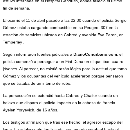
estuvo internada en el Hospital Gandulfo, donde falleció el último
fin de semana.
El ocurrió el 11 de abril pasado a las 22,30 cuando el policía Sergio
Gómez estaba cargando combustible en su Peugeot 307 en la
estación de servicios ubicada en Cabred y avenida Eva Peron, en
Temperley .
Según informaron fuentes judiciales a
DiarioConurbano.com
, el
policía comenzó a perseguir a un Fiat Duna en el que iban cuatro
jóvenes. Al parecer, no existió razón lógica para la actitud que tomo
Gómez y los ocupantes del vehículo aceleraron porque pensaron
que se trataba de un intento de robo.
La persecución se extendió hasta Cabred y Chaiter cuando un
balazo que disparo el policía impacto en la cabeza de Yanela
Ayelen Yoryevich, de 16 años.
Los testigos afirmaron que tras ese hecho, el agresor escapo del
lugar. La adolescente fue llevada, con muerte cerebral hasta el