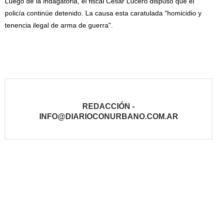
Luego de la indagatoria, el fiscal Cesar Lucero dispuso que el
policía continúe detenido. La causa esta caratulada "homicidio y
tenencia ilegal de arma de guerra".
REDACCIÓN -
INFO@DIARIOCONURBANO.COM.AR