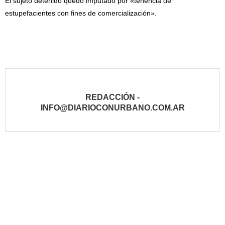
El sujeto detenido quedó imputado por «tenencia de
estupefacientes con fines de comercialización».
REDACCIÓN -
INFO@DIARIOCONURBANO.COM.AR